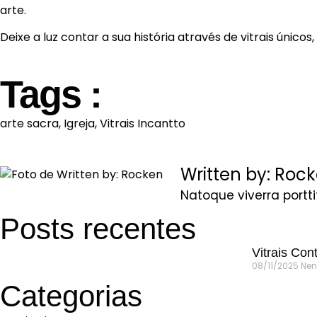
arte.
Deixe a luz contar a sua história através de vitrais únicos
Tags :
arte sacra
,
Igreja
,
Vitrais Incantto
Written by: Roc
Natoque viverra portt
Posts recentes
Vitrais Con
08/11/2025
Nen
Categorias