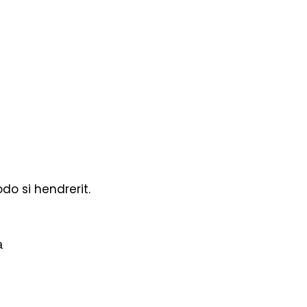
o si hendrerit.
a