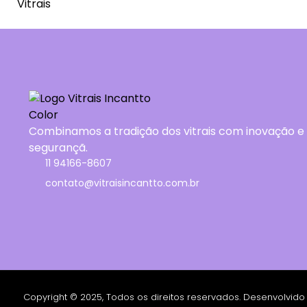
Vitrais
Combinamos a tradição dos vitrais com inovação e
segurançã.
11 94166-8607
contato@vitraisincantto.com.br
Copyright © 2025, Todos os direitos reservados. Desenvolvido