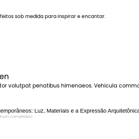
, feitos sob medida para inspirar e encantar.
ken
itor volutpat penatibus himenaeos. Vehicula commod
temporâneos: Luz, Materiais e a Expressão Arquitetônic
hum comentário