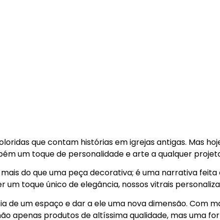
HOME
QUEM SOMOS
PROJETOS
EVENTO
oloridas que contam histórias em igrejas antigas. Mas ho
ém um toque de personalidade e arte a qualquer projeto
ais do que uma peça decorativa; é uma narrativa feita de
um toque único de elegância, nossos vitrais personaliz
ncia de um espaço e dar a ele uma nova dimensão. Com mai
não apenas produtos de altíssima qualidade, mas uma fo