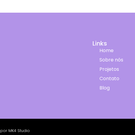
Links
Home
Sobre nós
Projetos
Contato
Blog
 por MK4 Studio